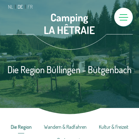
NL
|
DE
|
FR
Home
Die Region Büllingen - Bütgenbach
Camping
Zu vermieten
Fischweiher
Die Region
Wandern & Radfahren
Kultur & Freizeit
Aktivitäten