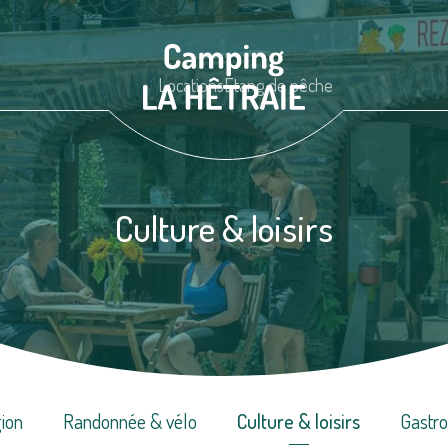
Locations
Étang de pêche
Culture & loisirs
gion
Randonnée & vélo
Culture & loisirs
Gastr