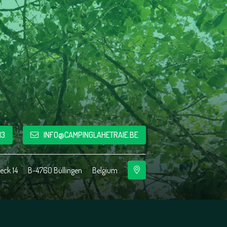
13
INFO@CAMPINGLAHETRAIE.BE
eck 14
B-4760 Büllingen
Belgium
u