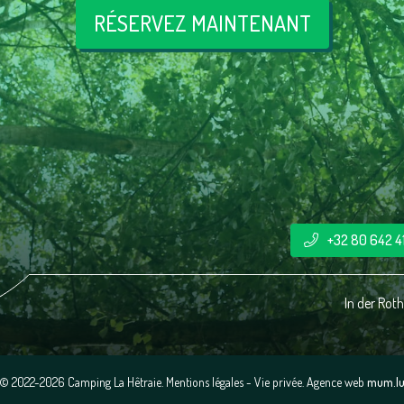
RÉSERVEZ MAINTENANT
+32 80 642 4
In der Roth
© 2022-2026 Camping La Hêtraie.
Mentions légales
-
Vie privée
.
Agence web
mum.l